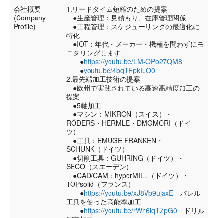
会社概要
1.リードタイム短縮のための提案
(Company
●生産管理：見積もり、在庫管理関係
Profile)
●工程管理：スケジューリングの最適化に
特化
●IOT：年代・メーカー・機種を問わずにモ
ニタリングします
●
https://youtu.be/LM-OPo27QM8
●
youtu.be/4bqTFpkIuO0
2.最先端加工技術の提案
●欧州で実践されている高速高精度加工の
提案
●5軸加工
●マシン：MIKRON（スイス）・
RÖDERS・HERMLE・DMGMORI（ドイ
ツ）
●工具：EMUGE FRANKEN・
SCHUNK（ドイツ）
●切削工具：GUHRING（ドイツ）・
SECO（スエーデン）
●CAD/CAM：hyperMILL（ドイツ）・
TOPsolid（フランス）
●
https://youtu.be/xJ8Vb9ujaxE
バレル
工具を使った高能率加工
●
https://youtu.be/rWh6lqTZpG0
ドリル