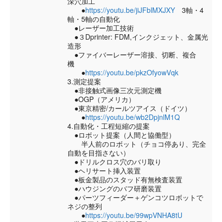
深穴加工
●
https://youtu.be/jiJFblMXJXY
3軸・4
軸・5軸の自動化
●レーザー加工技術
●３Dprinter: FDM,インクジェット、金属光
造形
●ファイバーレーザー溶接、切断、複合
機
●
https://youtu.be/pkzOfyowVqk
3.測定提案
●非接触式画像三次元測定機
●OGP（アメリカ）
●東京精密/カールツアイス（ドイツ）
●
https://youtu.be/wb2DpjnlM1Q
4.自動化・工程短縮の提案
●ロボット提案（人間と協働型）
半人前のロボット（チョコ停あり、完全
自動を目指さない）
●ドリルクロス穴のバリ取り
●ヘリサート挿入装置
●板金製品のスタッド有無検査装置
●ハウジングのバフ研磨装置
●パーツフィーダー＋ゲンコツロボットで
ネジの整列
●
https://youtu.be/99wpVNHA8tU